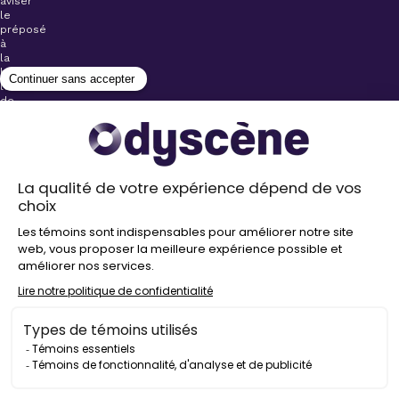
aviser
le
préposé
à
la
billetterie
lors
de
l’achat
de
votre
billet.
Stationnements
gratuits à
proximité de
nos salles
Politique de
confidentialité
Droit
d’auteur
©
2026
Odyscène