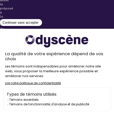
aviser
le
préposé
à
la
billetterie
lors
de
l’achat
de
votre
billet.
Stationnements
gratuits à
proximité de
nos salles
Politique de
confidentialité
Droit
d’auteur
©
2026
Odyscène