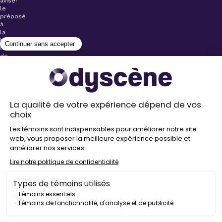
aviser
le
préposé
à
la
billetterie
lors
de
l’achat
de
votre
billet.
Stationnements
gratuits à
proximité de
nos salles
Politique de
confidentialité
Droit
d’auteur
©
2026
Odyscène