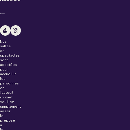
Nos
salles
de
spectacles
sont
adaptées
pour
accueillir
les
personnes
en
fauteuil
roulant.
Veuillez
simplement
aviser
le
préposé
à
la