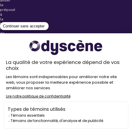
aviser
le
préposé
à
la
billetterie
lors
de
l’achat
de
votre
billet.
Stationnements
gratuits à
proximité de
nos salles
Politique de
confidentialité
Droit
d’auteur
©
2026
Odyscène