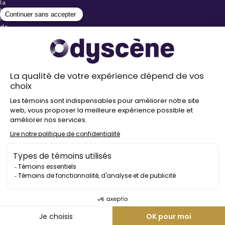
la
billetterie
lors
de
l’achat
de
votre
billet.
Stationnements
gratuits à
proximité de
nos salles
Politique de
confidentialité
Droit
d’auteur
©
2026
Odyscène
Tous
droits
réservés