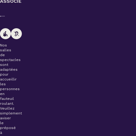
ASSOCIÉ
Nos
salles
de
spectacles
sont
adaptées
pour
accueillir
les
personnes
en
fauteuil
roulant.
Veuillez
simplement
aviser
le
préposé
à