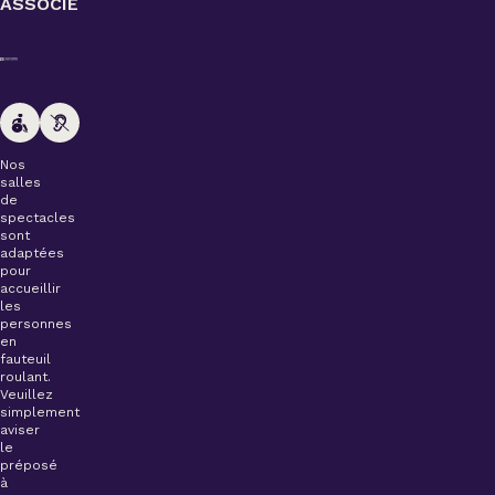
ASSOCIÉ
Nos
salles
de
spectacles
sont
adaptées
pour
accueillir
les
personnes
en
fauteuil
roulant.
Veuillez
simplement
aviser
le
préposé
à