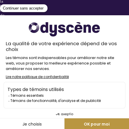
la
billetterie
lors
de
l’achat
de
votre
billet.
Stationnements
gratuits à
proximité de
nos salles
Politique de
confidentialité
Droit
d’auteur
©
2026
Odyscène
Tous
droits
réservés