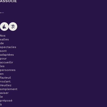
ASSOCIÉ
Nos
salles
de
spectacles
sont
adaptées
pour
accueillir
les
personnes
en
fauteuil
roulant.
Veuillez
simplement
aviser
le
préposé
à