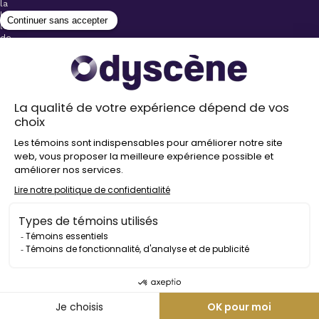
la
billetterie
lors
de
l’achat
de
votre
billet.
Stationnements
gratuits à
proximité de
nos salles
Politique de
confidentialité
Droit
d’auteur
©
2026
Odyscène
Tous
droits
réservés