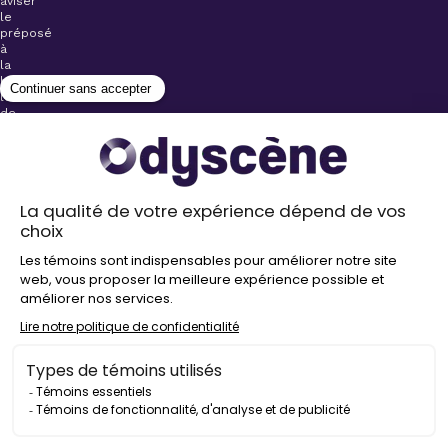
aviser
le
préposé
à
la
billetterie
lors
de
l’achat
de
votre
billet.
Stationnements
gratuits à
proximité de
nos salles
Politique de
confidentialité
Droit
d’auteur
©
2026
Odyscène