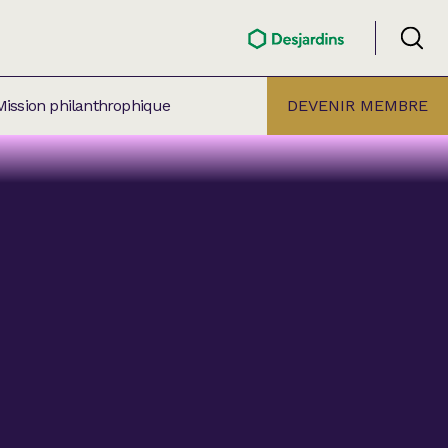
Mission philanthrophique
DEVENIR MEMBRE
ÉLECTION PAR
ALLE
âtre Lionel-Groulx
aret BMO Sainte-Thérèse