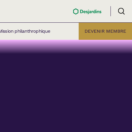
Mission philanthrophique
DEVENIR MEMBRE
ÉLECTION PAR
ALLE
âtre Lionel-Groulx
aret BMO Sainte-Thérèse