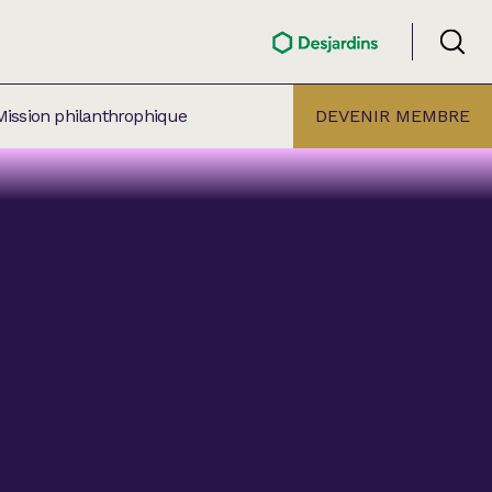
Mission philanthrophique
DEVENIR MEMBRE
ÉLECTION PAR
ALLE
âtre Lionel-Groulx
aret BMO Sainte-Thérèse