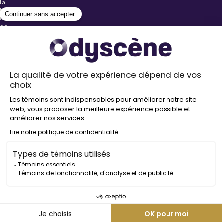
la
billetterie
lors
de
l’achat
de
votre
billet.
Stationnements
gratuits à
proximité de
nos salles
Politique de
confidentialité
Droit
d’auteur
©
2026
Odyscène
Tous
droits
réservés