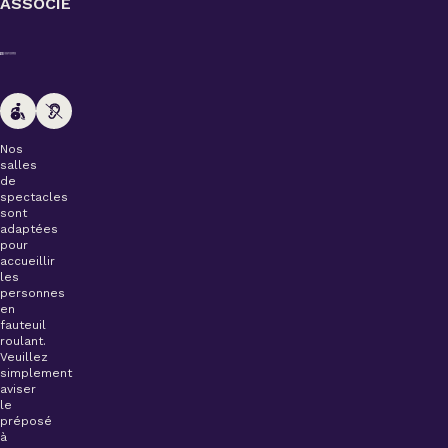
ASSOCIÉ
Nos
salles
de
spectacles
sont
adaptées
pour
accueillir
les
personnes
en
fauteuil
roulant.
Veuillez
simplement
aviser
le
préposé
à