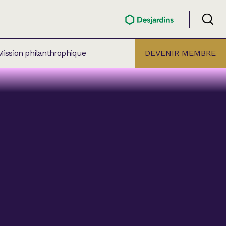
Mission philanthrophique
DEVENIR MEMBRE
ÉLECTION PAR
ALLE
âtre Lionel-Groulx
aret BMO Sainte-Thérèse