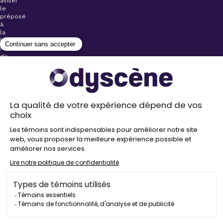
aviser
le
préposé
à
la
billetterie
lors
de
l’achat
de
votre
billet.
Stationnements
gratuits à
proximité de
nos salles
Politique de
confidentialité
Droit
d’auteur
©
2026
Odyscène