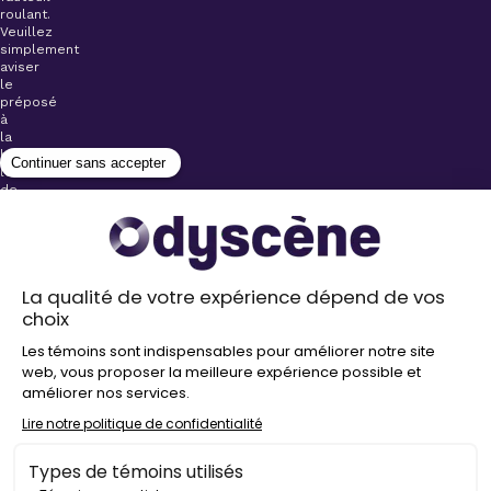
roulant.
Veuillez
simplement
aviser
le
préposé
à
la
billetterie
lors
de
l’achat
de
votre
billet.
Stationnements
gratuits à
proximité de
nos salles
Politique de
confidentialité
Droit
d’auteur