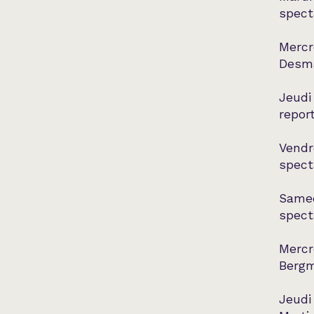
spect
Mercr
Desma
Jeudi
report
Vendr
spect
Samed
spect
Mercr
Bergm
Jeudi