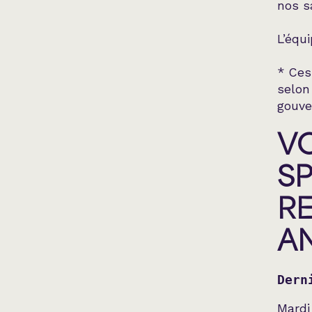
nos s
L’équ
* Ces
selon
gouve
VO
S
R
AN
Dern
Mardi