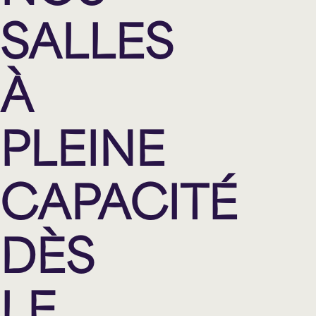
Variété
SALLES
Hommage
À
Théâtre
PLEINE
Saison estivale
CAPACITÉ
Apéro et perfo
DÈS
Musique (Blues, fo
traditionnelle)
LE