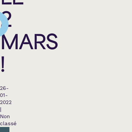
Country
2
Famille
MARS
Spectacles en loc
!
26-
01-
2022
|
Non
classé