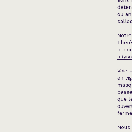
sont 
déten
ou an
salles
Notre
Thérè
horai
odysc
Voici
en vi
masqu
passe
que l
ouver
fermé
Nous 