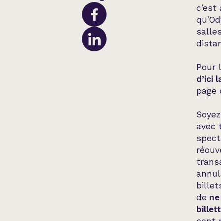
c’est
qu’Od
salle
dista
Pour 
d’ici 
page 
Soyez
avec 
spect
réouv
transa
annul
bille
de
ne 
bille