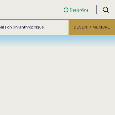
Mission philanthrophique
DEVENIR MEMBRE
ÉLECTION PAR
ALLE
âtre Lionel-Groulx
aret BMO Sainte-Thérèse