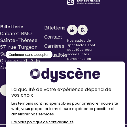
Billetterie
Billetterie
Cabaret BMO
Contact
Sainte-Thérèse
Nos salles de
Carrières
spectacles sont
57, rue Turgeon
adaptées pour
Sainte-Thérèse
Actualités
accueillir les
personnes en
Québec J7E 3H5
fauteuil roulant.
450 434-4006
Veuillez
simplement aviser
le préposé à la
billetterie lors de
l’achat de votre
CONTACT
billet.
Stationnements
gratuits à
proximité de
nos salles