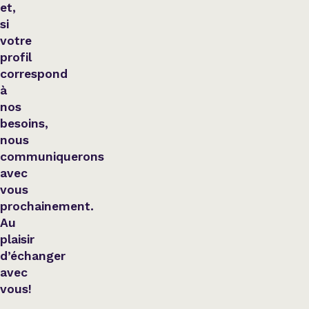
et,
Variété
si
votre
profil
Hommage
correspond
à
nos
Théâtre
besoins,
nous
Saison estivale
communiquerons
avec
vous
Apéro et perfo
prochainement.
Au
plaisir
Musique (Blues, fo
d’échanger
traditionnelle)
avec
vous!