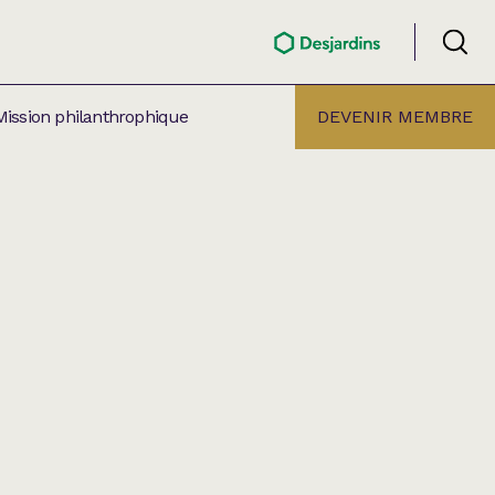
Mission philanthrophique
DEVENIR MEMBRE
ÉLECTION PAR
ALLE
âtre Lionel-Groulx
aret BMO Sainte-Thérèse