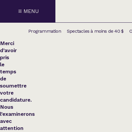
MENU
Programmation
Spectacles à moins de 40 $
O
Merci
d’avoir
pris
CALENDRI
NOUVEAU
NOS
le
temps
SUPPLÉM
SPECTACL
de
soumettre
CATÉGOR
votre
candidature.
Humour
Nous
l’examinerons
avec
Chanson
attention