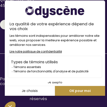
fauteuil roulant.
450 434-4006
Veuillez
simplement aviser
le préposé à la
billetterie lors de
l’achat de votre
CONTACT
billet.
Stationnements
gratuits à
proximité de
nos salles
Droit
d’auteur
© 2026
Politique de
Odyscène
confidentialité
Tous
droits
réservés