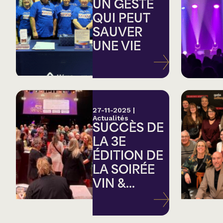
Country
UN GESTE
QUI PEUT
SAUVER
Famille
UNE VIE
Spectacles en loc
27-11-2025
|
Actualités
SUCCÈS DE
LA 3E
ÉDITION DE
LA SOIRÉE
VIN &...