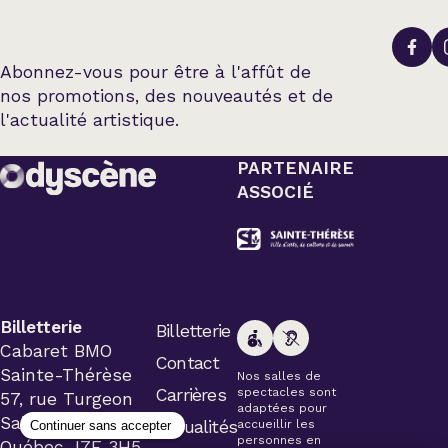
Abonnez-vous pour être à l'affût de
nos promotions, des nouveautés et de
l'actualité artistique.
PARTENAIRE
ASSOCIÉ
Billetterie
Billetterie
Cabaret BMO
Contact
Sainte-Thérèse
Nos salles de
Carrières
spectacles sont
57, rue Turgeon
adaptées pour
Sainte-Thérèse
Actualités
accueillir les
personnes en
Québec J7E 3H5