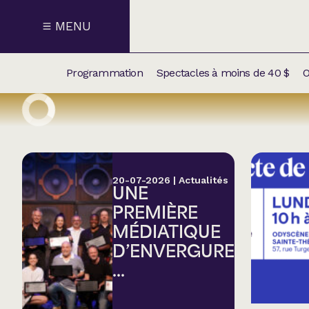
MENU
Programmation
Spectacles à moins de 40 $
O
CALENDRI
NOUVEAU
NOS
SUPPLÉM
SPECTACL
20-07-2026
|
Actualités
UNE
CATÉGOR
PREMIÈRE
MÉDIATIQUE
Humour
D’ENVERGURE
...
Chanson