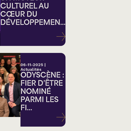
CULTUREL AU
CŒUR DU
DÉVELOPPEMEN...
ation
06-11-2025
|
Actualités
ODYSCÈNE :
FIER D’ÊTRE
NOMINÉ
PARMI LES
FI...