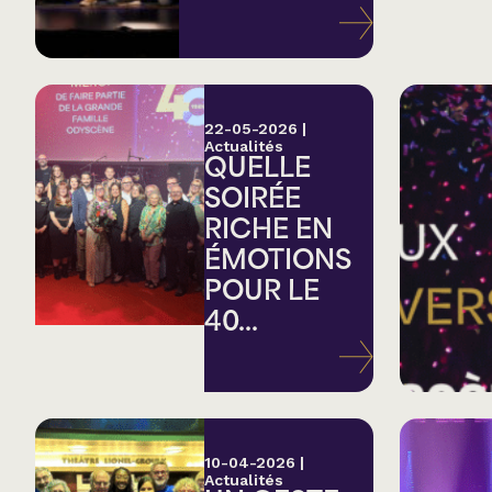
Variété
Hommage
22-05-2026
|
Actualités
QUELLE
Théâtre
SOIRÉE
RICHE EN
Saison estivale
ÉMOTIONS
POUR LE
Apéro et perfo
40...
Musique (Blues, fo
traditionnelle)
10-04-2026
|
Actualités