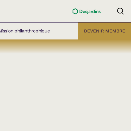
Mission philanthrophique
DEVENIR MEMBRE
ÉLECTION PAR
ALLE
âtre Lionel-Groulx
aret BMO Sainte-Thérèse