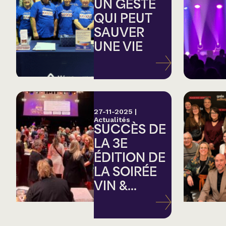
Country
UN GESTE
QUI PEUT
SAUVER
Famille
UNE VIE
Spectacles en loc
27-11-2025
|
Actualités
SUCCÈS DE
LA 3E
ÉDITION DE
LA SOIRÉE
VIN &...