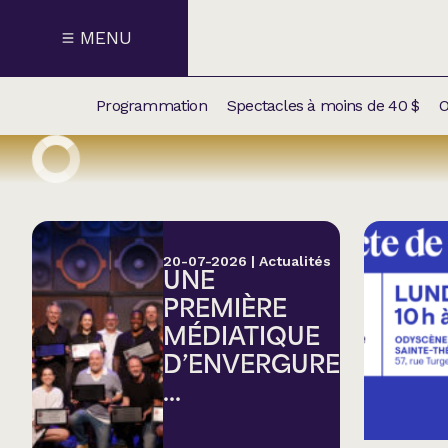
MENU
Programmation
Spectacles à moins de 40 $
O
CALENDRI
NOUVEAU
NOS
SUPPLÉM
SPECTACL
20-07-2026
|
Actualités
UNE
CATÉGOR
PREMIÈRE
MÉDIATIQUE
Humour
D’ENVERGURE
...
Chanson