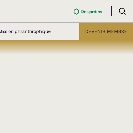
Mission philanthrophique
DEVENIR MEMBRE
ÉLECTION PAR
ALLE
âtre Lionel-Groulx
aret BMO Sainte-Thérèse