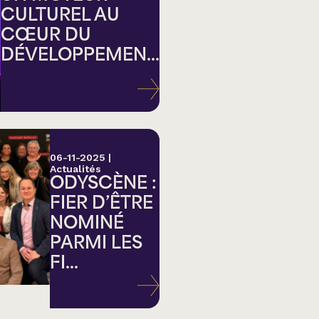
CULTUREL AU
CŒUR DU
DÉVELOPPEMEN...
ation
06-11-2025
|
Actualités
ODYSCÈNE :
FIER D’ÊTRE
NOMINÉ
PARMI LES
FI...