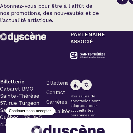
Abonnez-vous pour être à l'affût de
nos promotions, des nouveautés et de
l'actualité artistique.
PARTENAIRE
ASSOCIÉ
Billetterie
Billetterie
Cabaret BMO
Contact
Sainte-Thérèse
Nos salles de
Carrières
spectacles sont
57, rue Turgeon
adaptées pour
Sainte-Thérèse
Actualités
accueillir les
personnes en
Québec J7E 3H5
fauteuil roulant.
450 434-4006
Veuillez
simplement aviser