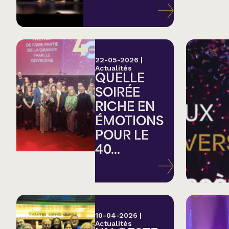
Variété
Hommage
22-05-2026
|
Actualités
QUELLE
Théâtre
SOIRÉE
RICHE EN
Saison estivale
ÉMOTIONS
POUR LE
Apéro et perfo
40...
Musique (Blues, fo
traditionnelle)
10-04-2026
|
Actualités