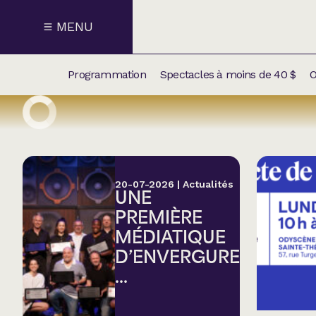
MENU
Programmation
Spectacles à moins de 40 $
O
CALENDRI
NOUVEAU
NOS
SUPPLÉM
SPECTACL
20-07-2026
|
Actualités
UNE
CATÉGOR
PREMIÈRE
MÉDIATIQUE
Humour
D’ENVERGURE
...
Chanson