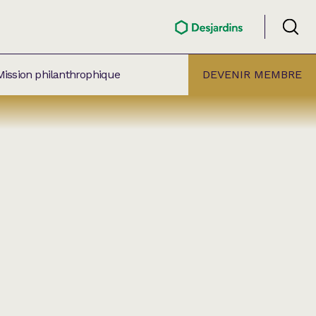
Mission philanthrophique
DEVENIR MEMBRE
ÉLECTION PAR
ALLE
âtre Lionel-Groulx
aret BMO Sainte-Thérèse