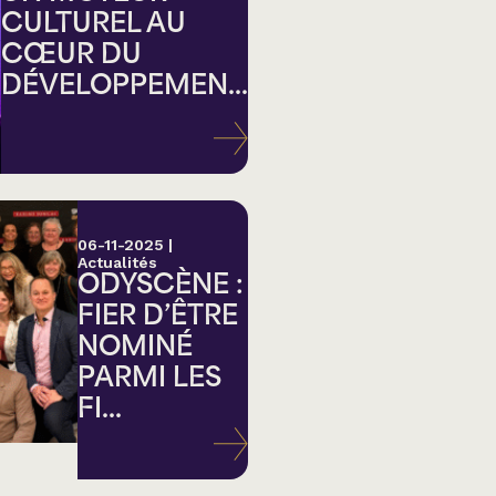
CULTUREL AU
CŒUR DU
DÉVELOPPEMEN...
ation
06-11-2025
|
Actualités
ODYSCÈNE :
FIER D’ÊTRE
NOMINÉ
PARMI LES
FI...