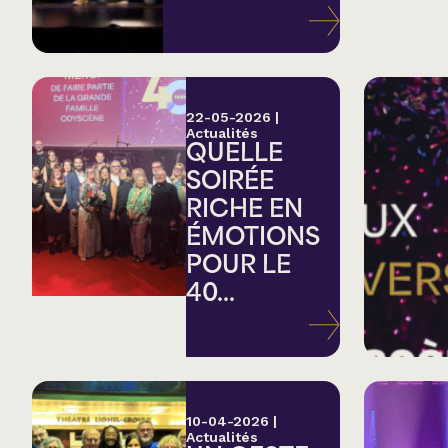
Variété
Hommage
22-05-2026
|
Actualités
QUELLE
Théâtre
SOIRÉE
RICHE EN
Saison estivale
ÉMOTIONS
POUR LE
Apéro et perfo
40...
Musique (Blues, fo
traditionnelle)
10-04-2026
|
Actualités