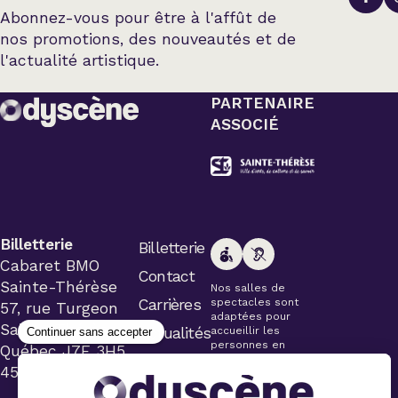
Abonnez-vous pour être à l'affût de
nos promotions, des nouveautés et de
l'actualité artistique.
PARTENAIRE
ASSOCIÉ
Billetterie
Billetterie
Cabaret BMO
Contact
Sainte-Thérèse
Nos salles de
Carrières
spectacles sont
57, rue Turgeon
adaptées pour
Sainte-Thérèse
Actualités
accueillir les
personnes en
Québec J7E 3H5
fauteuil roulant.
450 434-4006
Veuillez
simplement aviser