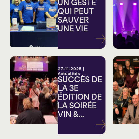
Country
UN GESTE
QUI PEUT
SAUVER
Famille
UNE VIE
Spectacles en loc
27-11-2025
|
Actualités
SUCCÈS DE
LA 3E
ÉDITION DE
LA SOIRÉE
VIN &...