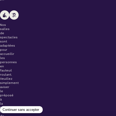
Nos
salles
de
spectacles
sont
adaptées
pour
accueillir
les
personnes
en
fauteuil
roulant.
Veuillez
simplement
aviser
le
préposé
à
la
billetterie
lors
de