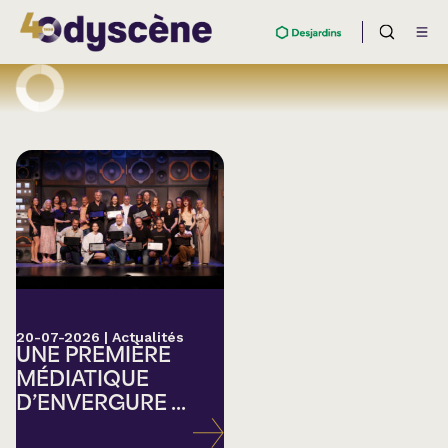
20-07-2026
|
Actualités
UNE PREMIÈRE
MÉDIATIQUE
D’ENVERGURE ...