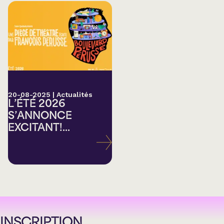
20-08-2025
|
Actualités
L’ÉTÉ 2026
S’ANNONCE
EXCITANT!...
INSCRIPTION