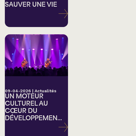
SAUVER UNE VIE
09-04-2026
|
Actualités
UN MOTEUR
CULTUREL AU
CŒUR DU
DÉVELOPPEMEN...