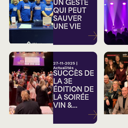
Country
UN GESTE
QUI PEUT
SAUVER
Famille
UNE VIE
Spectacles en loc
27-11-2025
|
Actualités
SUCCÈS DE
LA 3E
ÉDITION DE
LA SOIRÉE
VIN &...