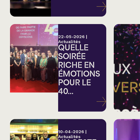
Variété
Hommage
22-05-2026
|
Actualités
QUELLE
Théâtre
SOIRÉE
RICHE EN
Saison estivale
ÉMOTIONS
POUR LE
Apéro et perfo
40...
Musique (Blues, fo
traditionnelle)
10-04-2026
|
Actualités