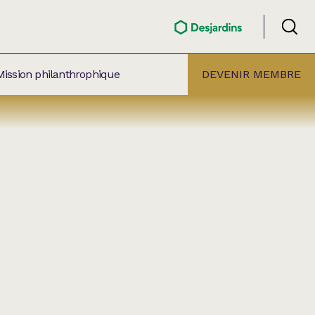
Mission philanthrophique
DEVENIR MEMBRE
ÉLECTION PAR
ALLE
âtre Lionel-Groulx
aret BMO Sainte-Thérèse