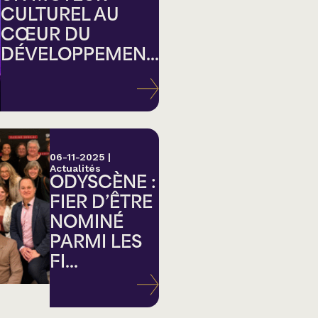
CULTUREL AU
CŒUR DU
DÉVELOPPEMEN...
ation
06-11-2025
|
Actualités
ODYSCÈNE :
FIER D’ÊTRE
NOMINÉ
PARMI LES
FI...