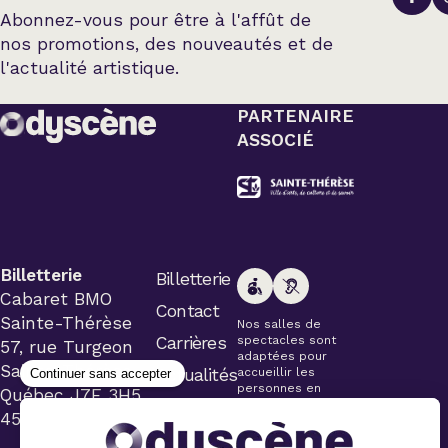
Abonnez-vous pour être à l'affût de
nos promotions, des nouveautés et de
l'actualité artistique.
PARTENAIRE
ASSOCIÉ
Billetterie
Billetterie
Cabaret BMO
Contact
Sainte-Thérèse
Nos salles de
Carrières
spectacles sont
57, rue Turgeon
adaptées pour
Sainte-Thérèse
Actualités
accueillir les
personnes en
Québec J7E 3H5
fauteuil roulant.
450 434-4006
Veuillez
simplement aviser