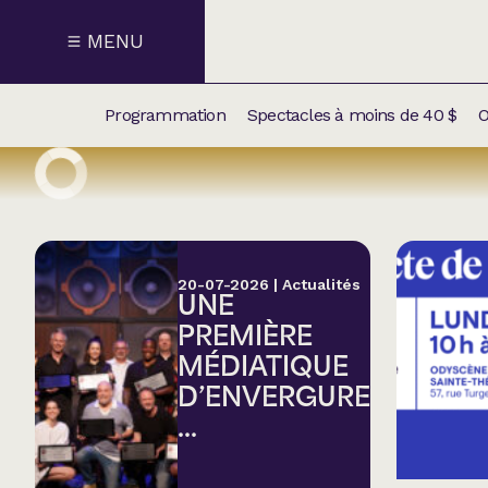
MENU
Programmation
Spectacles à moins de 40 $
O
CALENDRI
NOUVEAU
NOS
SUPPLÉM
SPECTACL
20-07-2026
|
Actualités
UNE
CATÉGOR
PREMIÈRE
MÉDIATIQUE
Humour
D’ENVERGURE
...
Chanson