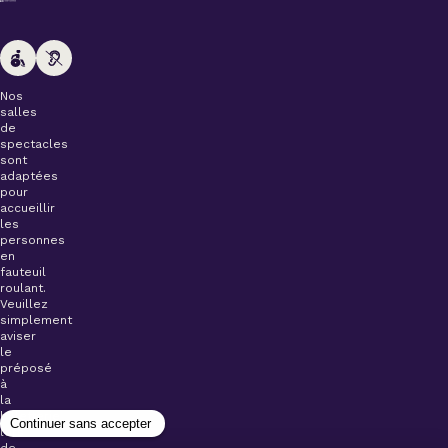
Nos
salles
de
spectacles
sont
adaptées
pour
accueillir
les
personnes
en
fauteuil
roulant.
Veuillez
simplement
aviser
le
préposé
à
la
billetterie
lors
de