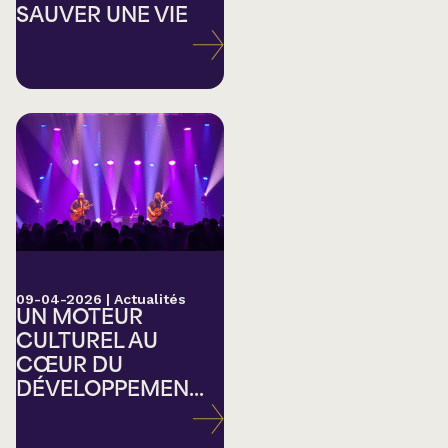
SAUVER UNE VIE
09-04-2026
|
Actualités
UN MOTEUR
CULTUREL AU
CŒUR DU
DÉVELOPPEMEN...