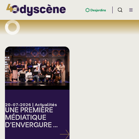
20-07-2026
|
Actualités
UNE PREMIÈRE
MÉDIATIQUE
D’ENVERGURE ...