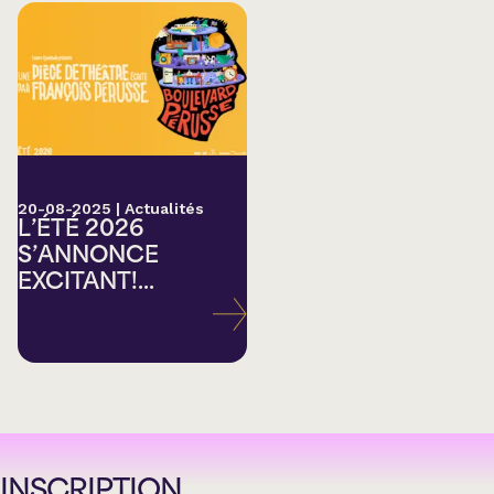
20-08-2025
|
Actualités
L’ÉTÉ 2026
S’ANNONCE
EXCITANT!...
INSCRIPTION