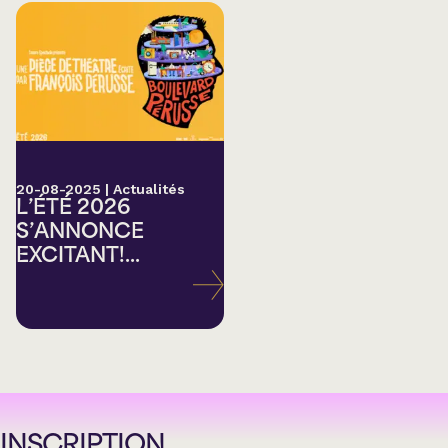
20-08-2025
|
Actualités
L’ÉTÉ 2026
S’ANNONCE
EXCITANT!...
INSCRIPTION