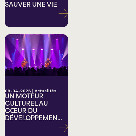
SAUVER UNE VIE
09-04-2026
|
Actualités
UN MOTEUR
CULTUREL AU
CŒUR DU
DÉVELOPPEMEN...