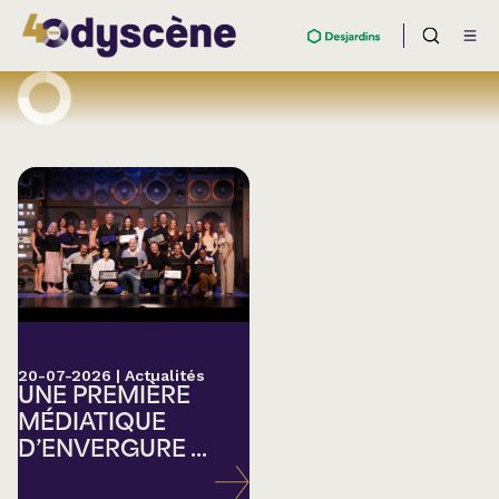
20-07-2026
|
Actualités
UNE PREMIÈRE
MÉDIATIQUE
D’ENVERGURE ...