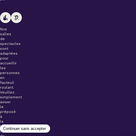
Nos
salles
de
spectacles
sont
adaptées
pour
accueillir
les
personnes
en
fauteuil
roulant.
Veuillez
simplement
aviser
le
préposé
à
la
billetterie
lors
de