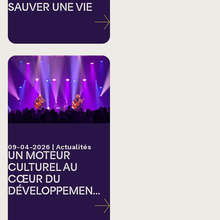
SAUVER UNE VIE
09-04-2026
|
Actualités
UN MOTEUR
CULTUREL AU
CŒUR DU
DÉVELOPPEMEN...