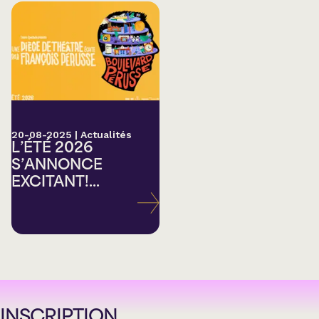
20-08-2025
|
Actualités
L’ÉTÉ 2026
S’ANNONCE
EXCITANT!...
INSCRIPTION