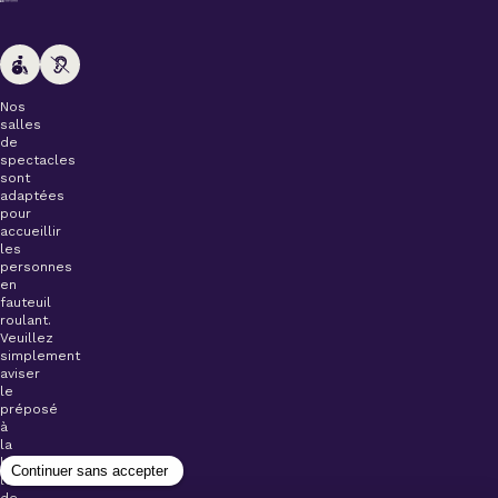
Nos
salles
de
spectacles
sont
adaptées
pour
accueillir
les
personnes
en
fauteuil
roulant.
Veuillez
simplement
aviser
le
préposé
à
la
billetterie
lors
de