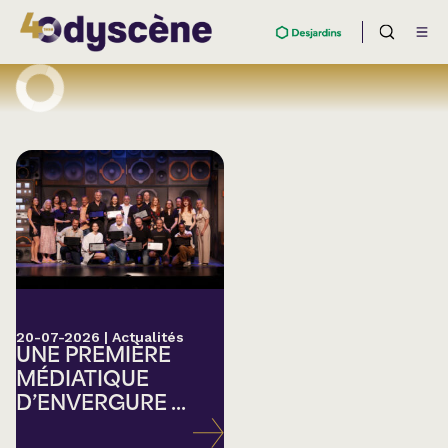
20-07-2026
|
Actualités
UNE PREMIÈRE
MÉDIATIQUE
D’ENVERGURE ...