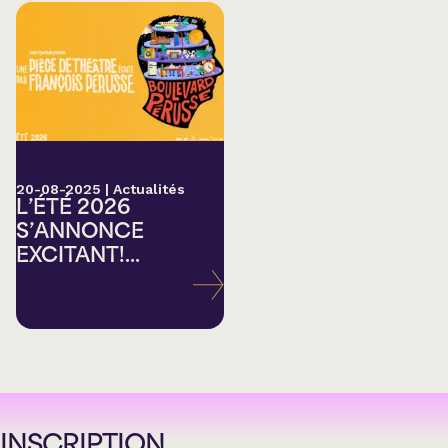
20-08-2025
|
Actualités
L’ÉTÉ 2026
S’ANNONCE
EXCITANT!...
INSCRIPTION