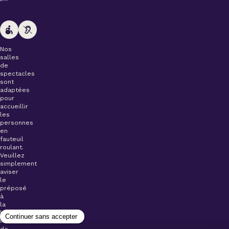
Nos
salles
de
spectacles
sont
adaptées
pour
accueillir
les
personnes
en
fauteuil
roulant.
Veuillez
simplement
aviser
le
préposé
à
la
billetterie
lors
de