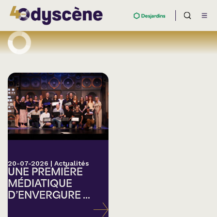
20-07-2026
|
Actualités
UNE PREMIÈRE
MÉDIATIQUE
D’ENVERGURE ...