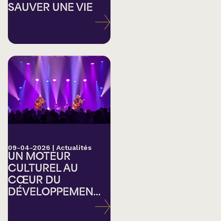
SAUVER UNE VIE
09-04-2026
|
Actualités
UN MOTEUR
CULTUREL AU
CŒUR DU
DÉVELOPPEMEN...