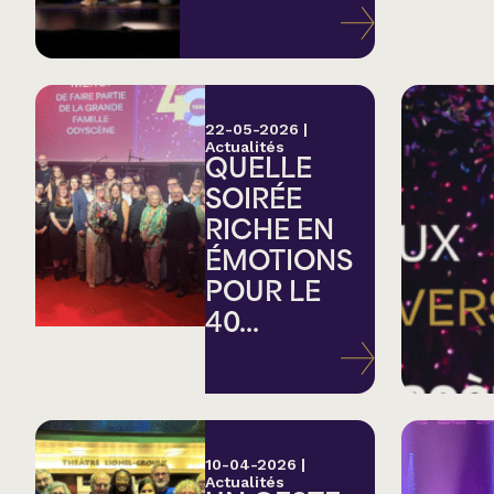
Variété
Hommage
22-05-2026
|
Actualités
QUELLE
Théâtre
SOIRÉE
RICHE EN
Saison estivale
ÉMOTIONS
POUR LE
Apéro et perfo
40...
Musique (Blues, fo
traditionnelle)
10-04-2026
|
Actualités