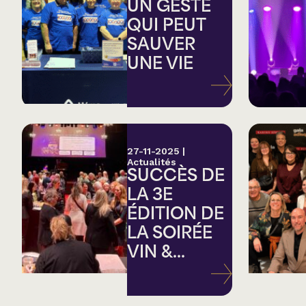
Country
UN GESTE
QUI PEUT
SAUVER
Famille
UNE VIE
Spectacles en loc
27-11-2025
|
Actualités
SUCCÈS DE
LA 3E
ÉDITION DE
LA SOIRÉE
VIN &...