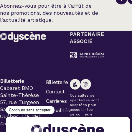
Abonnez-vous pour être à l'affût de
nos promotions, des nouveautés et de
l'actualité artistique.
PARTENAIRE
ASSOCIÉ
Billetterie
Billetterie
Cabaret BMO
Contact
Sainte-Thérèse
Nos salles de
Carrières
spectacles sont
57, rue Turgeon
adaptées pour
Sainte-Thérèse
Actualités
accueillir les
personnes en
Québec J7E 3H5
fauteuil roulant.
450 434-4006
Veuillez
simplement aviser