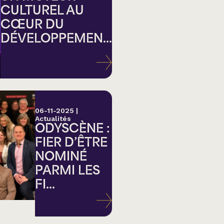
CULTUREL AU
CŒUR DU
DÉVELOPPEMEN...
ation
06-11-2025
|
Actualités
ODYSCÈNE :
FIER D’ÊTRE
NOMINÉ
PARMI LES
FI...