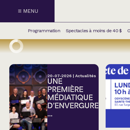
MENU
Programmation
Spectacles à moins de 40 $
O
CALENDRI
NOUVEAU
NOS
SUPPLÉM
SPECTACL
20-07-2026
|
Actualités
UNE
CATÉGOR
PREMIÈRE
MÉDIATIQUE
Humour
D’ENVERGURE
...
Chanson