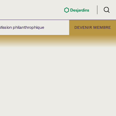
Mission philanthrophique
DEVENIR MEMBRE
ÉLECTION PAR
ALLE
âtre Lionel-Groulx
aret BMO Sainte-Thérèse