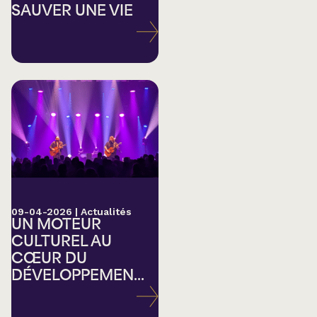
SAUVER UNE VIE
09-04-2026
|
Actualités
UN MOTEUR
CULTUREL AU
CŒUR DU
DÉVELOPPEMEN...