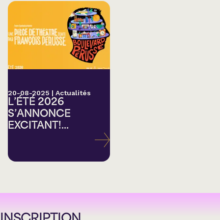
20-08-2025
|
Actualités
L’ÉTÉ 2026
S’ANNONCE
EXCITANT!...
INSCRIPTION