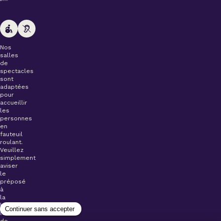
Nos
salles
de
spectacles
sont
adaptées
pour
accueillir
les
personnes
en
fauteuil
roulant.
Veuillez
simplement
aviser
le
préposé
à
la
billetterie
lors
de