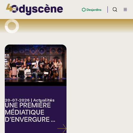
20-07-2026
|
Actualités
UNE PREMIÈRE
MÉDIATIQUE
D’ENVERGURE ...