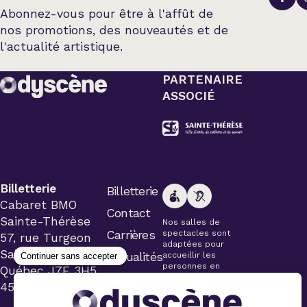
Abonnez-vous pour être à l'affût de
nos promotions, des nouveautés et de
l'actualité artistique.
PARTENAIRE
ASSOCIÉ
Billetterie
Billetterie
Cabaret BMO
Contact
Sainte-Thérèse
Nos salles de
Carrières
spectacles sont
57, rue Turgeon
adaptées pour
Sainte-Thérèse
Actualités
accueillir les
personnes en
Québec J7E 3H5
fauteuil roulant.
450 434-4006
Veuillez
simplement aviser