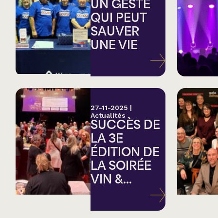
Country
UN GESTE
QUI PEUT
SAUVER
Famille
UNE VIE
Spectacles en loc
27-11-2025
|
Actualités
SUCCÈS DE
LA 3E
ÉDITION DE
LA SOIRÉE
VIN &...