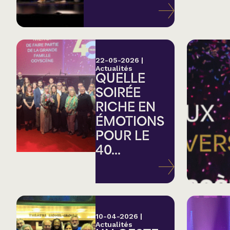
Variété
Hommage
22-05-2026
|
Actualités
QUELLE
Théâtre
SOIRÉE
RICHE EN
Saison estivale
ÉMOTIONS
POUR LE
Apéro et perfo
40...
Musique (Blues, fo
traditionnelle)
10-04-2026
|
Actualités