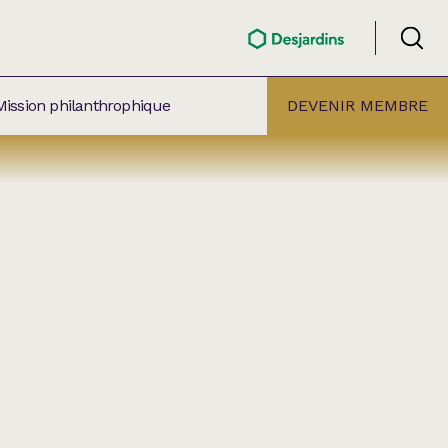
Mission philanthrophique
DEVENIR MEMBRE
ÉLECTION PAR
ALLE
âtre Lionel-Groulx
aret BMO Sainte-Thérèse