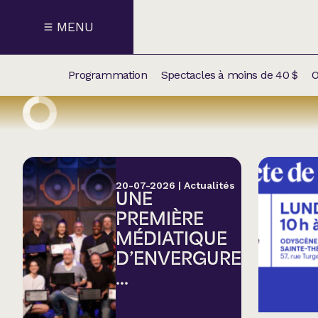
MENU
Programmation
Spectacles à moins de 40 $
O
CALENDRI
NOUVEAU
NOS
SUPPLÉM
SPECTACL
20-07-2026
|
Actualités
UNE
CATÉGOR
PREMIÈRE
MÉDIATIQUE
Humour
D’ENVERGURE
...
Chanson