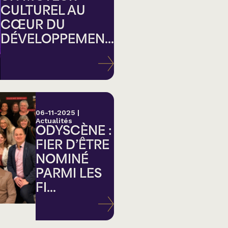
CULTUREL AU
CŒUR DU
DÉVELOPPEMEN...
ation
06-11-2025
|
Actualités
ODYSCÈNE :
FIER D’ÊTRE
NOMINÉ
PARMI LES
FI...