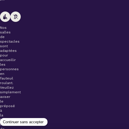
Nos
salles
de
spectacles
sont
adaptées
pour
accueillir
les
personnes
en
fauteuil
roulant.
Veuillez
simplement
aviser
le
préposé
à
la
billetterie
lors
de