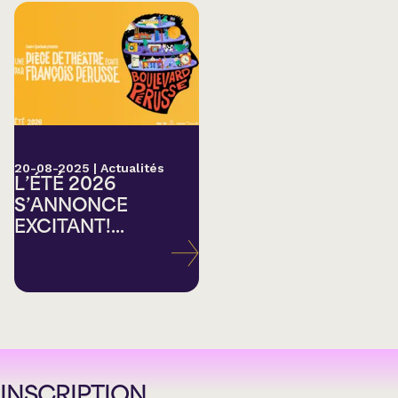
20-08-2025
|
Actualités
L’ÉTÉ 2026
S’ANNONCE
EXCITANT!...
INSCRIPTION