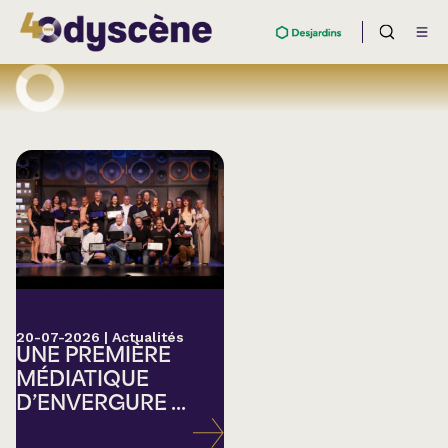
20-07-2026
|
Actualités
UNE PREMIÈRE
MÉDIATIQUE
D’ENVERGURE ...