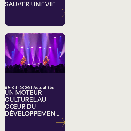
SAUVER UNE VIE
09-04-2026
|
Actualités
UN MOTEUR
CULTUREL AU
CŒUR DU
DÉVELOPPEMEN...