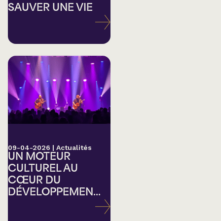
SAUVER UNE VIE
09-04-2026
|
Actualités
UN MOTEUR
CULTUREL AU
CŒUR DU
DÉVELOPPEMEN...