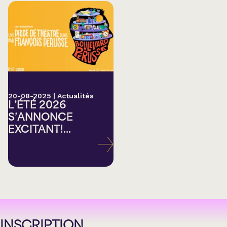
20-08-2025
|
Actualités
L’ÉTÉ 2026
S’ANNONCE
EXCITANT!...
INSCRIPTION