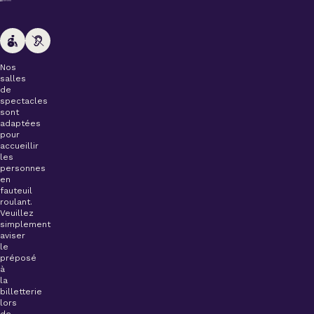
Nos
salles
de
spectacles
sont
adaptées
pour
accueillir
les
personnes
en
fauteuil
roulant.
Veuillez
simplement
aviser
le
préposé
à
la
billetterie
lors
de