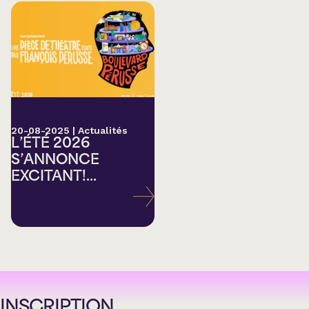
20-08-2025
|
Actualités
L’ÉTÉ 2026
S’ANNONCE
EXCITANT!...
INSCRIPTION