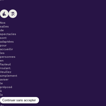
Nos
salles
de
spectacles
sont
adaptées
pour
accueillir
les
personnes
en
fauteuil
roulant.
Veuillez
simplement
aviser
le
préposé
à
la
billetterie
lors
de