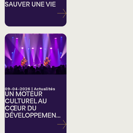
SAUVER UNE VIE
09-04-2026
|
Actualités
UN MOTEUR
CULTUREL AU
CŒUR DU
DÉVELOPPEMEN...