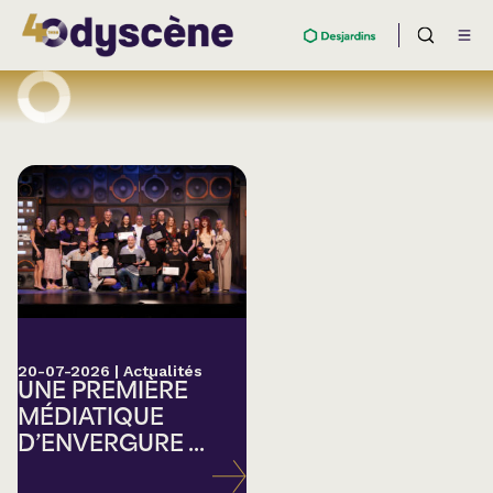
20-07-2026
|
Actualités
UNE PREMIÈRE
MÉDIATIQUE
D’ENVERGURE ...