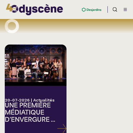
20-07-2026
|
Actualités
UNE PREMIÈRE
MÉDIATIQUE
D’ENVERGURE ...