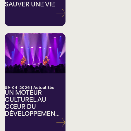
SAUVER UNE VIE
09-04-2026
|
Actualités
UN MOTEUR
CULTUREL AU
CŒUR DU
DÉVELOPPEMEN...