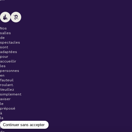
Nos
salles
de
spectacles
sont
adaptées
pour
accueillir
les
personnes
en
fauteuil
roulant.
Veuillez
simplement
aviser
le
préposé
à
la
billetterie
lors
de