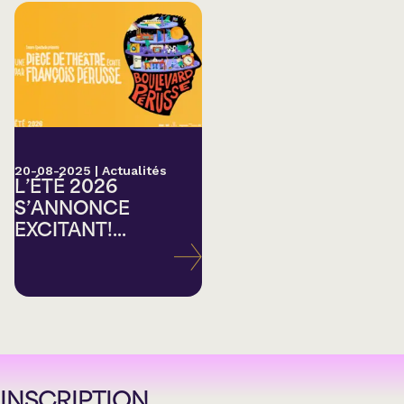
20-08-2025
|
Actualités
L’ÉTÉ 2026
S’ANNONCE
EXCITANT!...
INSCRIPTION