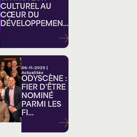
CULTUREL AU
CŒUR DU
DÉVELOPPEMEN...
ation
06-11-2025
|
Actualités
ODYSCÈNE :
FIER D’ÊTRE
NOMINÉ
PARMI LES
FI...