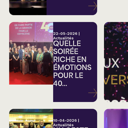
Variété
Hommage
22-05-2026
|
Actualités
QUELLE
Théâtre
SOIRÉE
RICHE EN
Saison estivale
ÉMOTIONS
POUR LE
Apéro et perfo
40...
Musique (Blues, fo
traditionnelle)
10-04-2026
|
Actualités