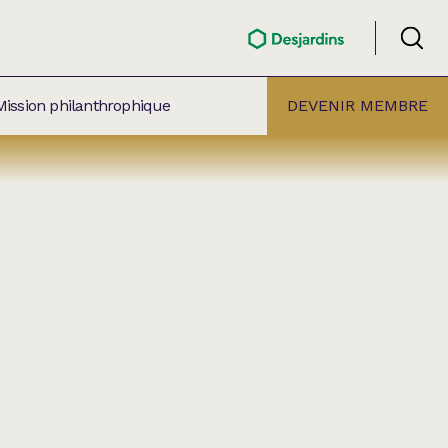
Mission philanthrophique
DEVENIR MEMBRE
ÉLECTION PAR
ALLE
âtre Lionel-Groulx
aret BMO Sainte-Thérèse