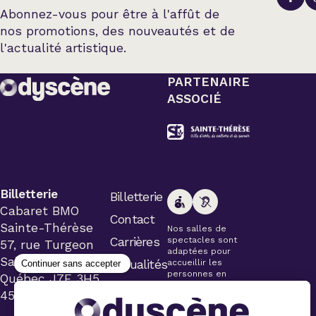
Abonnez-vous pour être à l'affût de
nos promotions, des nouveautés et de
l'actualité artistique.
PARTENAIRE
ASSOCIÉ
Billetterie
Billetterie
Cabaret BMO
Contact
Sainte-Thérèse
Nos salles de
Carrières
spectacles sont
57, rue Turgeon
adaptées pour
Sainte-Thérèse
Actualités
accueillir les
personnes en
Québec J7E 3H5
fauteuil roulant.
450 434-4006
Veuillez
simplement aviser