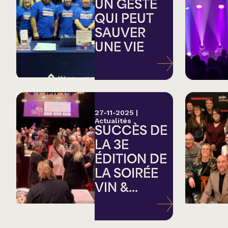
Country
UN GESTE
QUI PEUT
SAUVER
Famille
UNE VIE
Spectacles en loc
27-11-2025
|
Actualités
SUCCÈS DE
LA 3E
ÉDITION DE
LA SOIRÉE
VIN &...