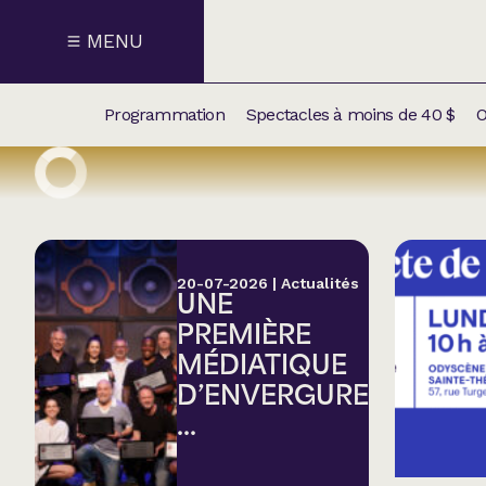
MENU
Programmation
Spectacles à moins de 40 $
O
CALENDRI
NOUVEAU
NOS
SUPPLÉM
SPECTACL
20-07-2026
|
Actualités
UNE
CATÉGOR
PREMIÈRE
MÉDIATIQUE
Humour
D’ENVERGURE
...
Chanson