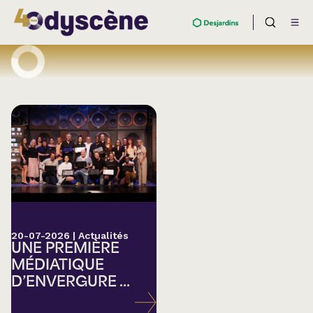
20-07-2026
|
Actualités
UNE PREMIÈRE
MÉDIATIQUE
D’ENVERGURE ...