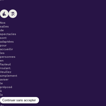
Nos
salles
de
spectacles
sont
adaptées
pour
accueillir
les
personnes
en
fauteuil
roulant.
Veuillez
simplement
aviser
le
préposé
à
la
billetterie
lors
de