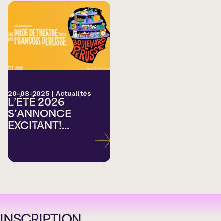
20-08-2025
|
Actualités
L’ÉTÉ 2026
S’ANNONCE
EXCITANT!...
INSCRIPTION