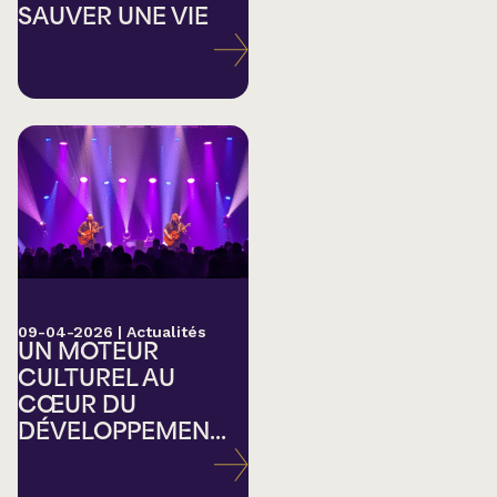
SAUVER UNE VIE
09-04-2026
|
Actualités
UN MOTEUR
CULTUREL AU
CŒUR DU
DÉVELOPPEMEN...