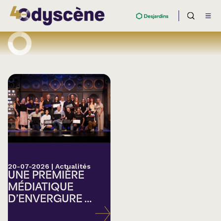
20-07-2026
|
Actualités
UNE PREMIÈRE
MÉDIATIQUE
D’ENVERGURE ...