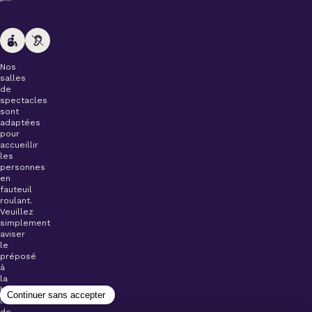
Nos
salles
de
spectacles
sont
adaptées
pour
accueillir
les
personnes
en
fauteuil
roulant.
Veuillez
simplement
aviser
le
préposé
à
la
billetterie
lors
de