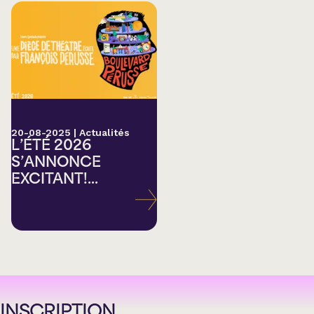
20-08-2025
|
Actualités
L’ÉTÉ 2026
S’ANNONCE
EXCITANT!...
INSCRIPTION