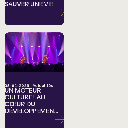
SAUVER UNE VIE
09-04-2026
|
Actualités
UN MOTEUR
CULTUREL AU
CŒUR DU
DÉVELOPPEMEN...