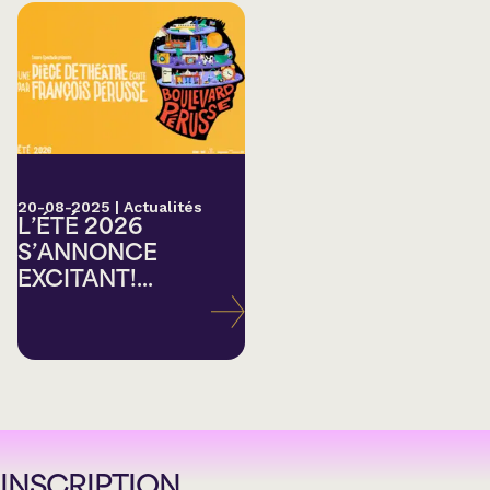
20-08-2025
|
Actualités
L’ÉTÉ 2026
S’ANNONCE
EXCITANT!...
INSCRIPTION