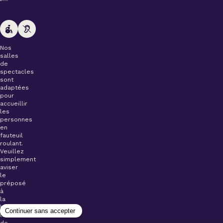
Nos
salles
de
spectacles
sont
adaptées
pour
accueillir
les
personnes
en
fauteuil
roulant.
Veuillez
simplement
aviser
le
préposé
à
la
billetterie
lors
de