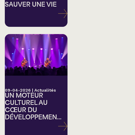
SAUVER UNE VIE
09-04-2026
|
Actualités
UN MOTEUR
CULTUREL AU
CŒUR DU
DÉVELOPPEMEN...