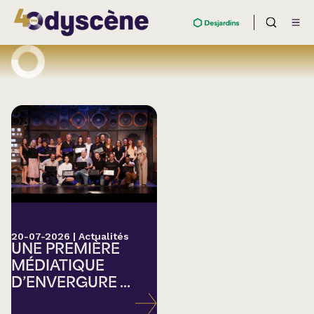
20-07-2026
|
Actualités
UNE PREMIÈRE
MÉDIATIQUE
D’ENVERGURE ...