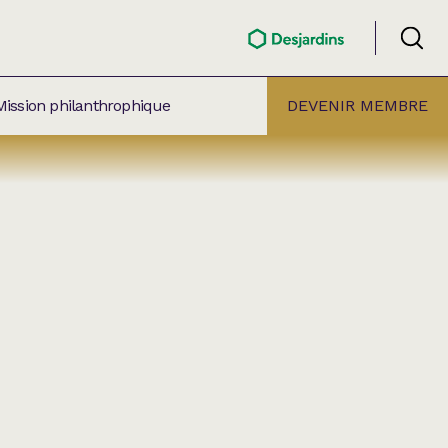
Mission philanthrophique
DEVENIR MEMBRE
ÉLECTION PAR
ALLE
âtre Lionel-Groulx
aret BMO Sainte-Thérèse