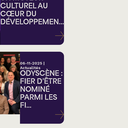
CULTUREL AU
CŒUR DU
DÉVELOPPEMEN...
ation
06-11-2025
|
Actualités
ODYSCÈNE :
FIER D’ÊTRE
NOMINÉ
PARMI LES
FI...