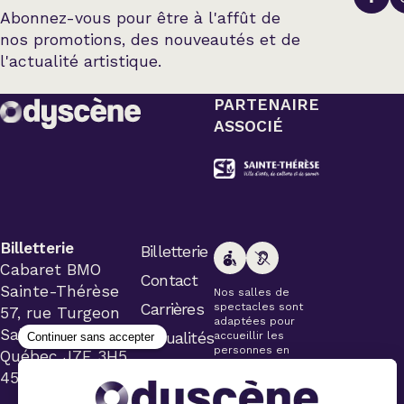
Abonnez-vous pour être à l'affût de
nos promotions, des nouveautés et de
l'actualité artistique.
PARTENAIRE
ASSOCIÉ
Billetterie
Billetterie
Cabaret BMO
Contact
Sainte-Thérèse
Nos salles de
Carrières
spectacles sont
57, rue Turgeon
adaptées pour
Sainte-Thérèse
Actualités
accueillir les
personnes en
Québec J7E 3H5
fauteuil roulant.
450 434-4006
Veuillez
simplement aviser