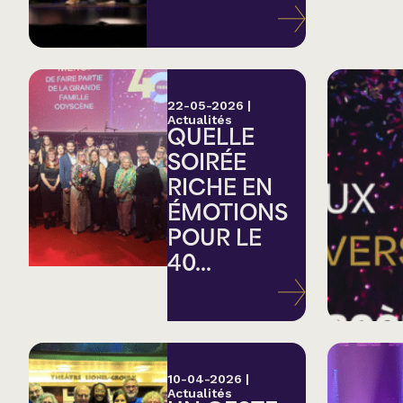
Variété
Hommage
22-05-2026
|
Actualités
QUELLE
Théâtre
SOIRÉE
RICHE EN
Saison estivale
ÉMOTIONS
POUR LE
Apéro et perfo
40...
Musique (Blues, fo
traditionnelle)
10-04-2026
|
Actualités