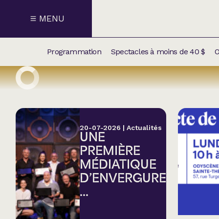
MENU
Programmation
Spectacles à moins de 40 $
O
CALENDRI
NOUVEAU
NOS
SUPPLÉM
SPECTACL
20-07-2026
|
Actualités
UNE
CATÉGOR
PREMIÈRE
MÉDIATIQUE
Humour
D’ENVERGURE
...
Chanson