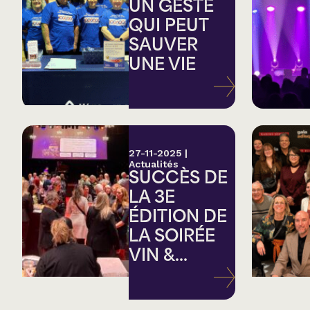
Country
UN GESTE
QUI PEUT
SAUVER
Famille
UNE VIE
Spectacles en loc
27-11-2025
|
Actualités
SUCCÈS DE
LA 3E
ÉDITION DE
LA SOIRÉE
VIN &...