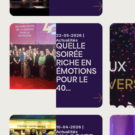
Variété
Hommage
22-05-2026
|
Actualités
QUELLE
Théâtre
SOIRÉE
RICHE EN
Saison estivale
ÉMOTIONS
POUR LE
Apéro et perfo
40...
Musique (Blues, fo
traditionnelle)
10-04-2026
|
Actualités