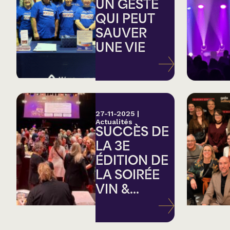
Country
UN GESTE
QUI PEUT
SAUVER
Famille
UNE VIE
Spectacles en loc
27-11-2025
|
Actualités
SUCCÈS DE
LA 3E
ÉDITION DE
LA SOIRÉE
VIN &...