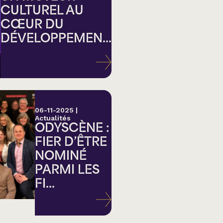
CULTUREL AU
CŒUR DU
DÉVELOPPEMEN...
ation
06-11-2025
|
Actualités
ODYSCÈNE :
FIER D’ÊTRE
NOMINÉ
PARMI LES
FI...