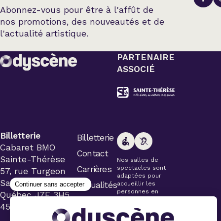
Abonnez-vous pour être à l'affût de
nos promotions, des nouveautés et de
l'actualité artistique.
PARTENAIRE
ASSOCIÉ
Billetterie
Billetterie
Cabaret BMO
Contact
Sainte-Thérèse
Nos salles de
Carrières
spectacles sont
57, rue Turgeon
adaptées pour
Sainte-Thérèse
Actualités
accueillir les
personnes en
Québec J7E 3H5
fauteuil roulant.
450 434-4006
Veuillez
simplement aviser