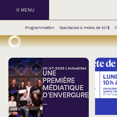
MENU
Programmation
Spectacles à moins de 40 $
O
CALENDRI
NOUVEAU
NOS
SUPPLÉM
SPECTACL
20-07-2026
|
Actualités
UNE
CATÉGOR
PREMIÈRE
MÉDIATIQUE
Humour
D’ENVERGURE
...
Chanson