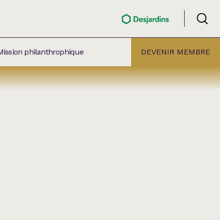
Mission philanthrophique
DEVENIR MEMBRE
ÉLECTION PAR
ALLE
âtre Lionel-Groulx
aret BMO Sainte-Thérèse