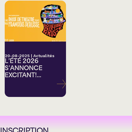
20-08-2025
|
Actualités
L’ÉTÉ 2026
S’ANNONCE
EXCITANT!...
INSCRIPTION