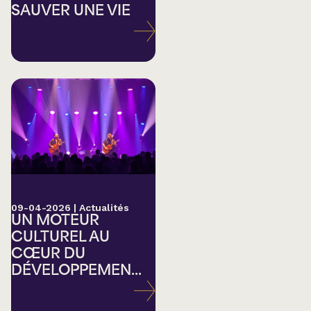
SAUVER UNE VIE
09-04-2026
|
Actualités
UN MOTEUR
CULTUREL AU
CŒUR DU
DÉVELOPPEMEN...