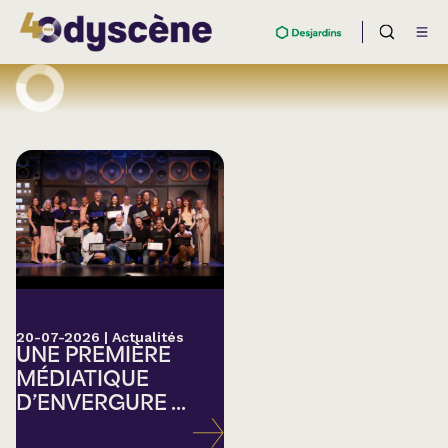
20-07-2026
|
Actualités
UNE PREMIÈRE
MÉDIATIQUE
D’ENVERGURE ...