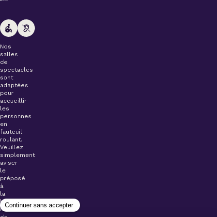
Nos
salles
de
spectacles
sont
adaptées
pour
accueillir
les
personnes
en
fauteuil
roulant.
Veuillez
simplement
aviser
le
préposé
à
la
billetterie
lors
de