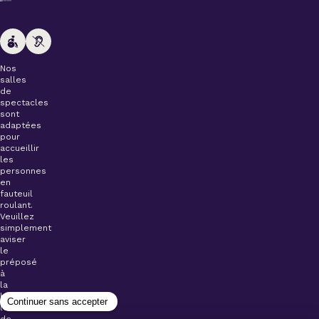
Nos
salles
de
spectacles
sont
adaptées
pour
accueillir
les
personnes
en
fauteuil
roulant.
Veuillez
simplement
aviser
le
préposé
à
la
billetterie
lors
de