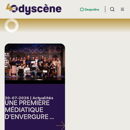
20-07-2026
|
Actualités
UNE PREMIÈRE
MÉDIATIQUE
D’ENVERGURE ...