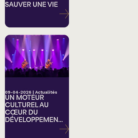
SAUVER UNE VIE
09-04-2026
|
Actualités
UN MOTEUR
CULTUREL AU
CŒUR DU
DÉVELOPPEMEN...