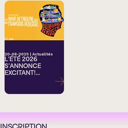
20-08-2025
|
Actualités
L’ÉTÉ 2026
S’ANNONCE
EXCITANT!...
INSCRIPTION