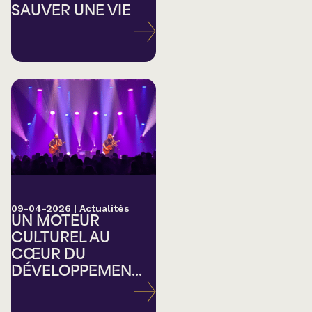
SAUVER UNE VIE
09-04-2026
|
Actualités
UN MOTEUR
CULTUREL AU
CŒUR DU
DÉVELOPPEMEN...