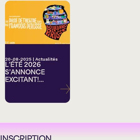
20-08-2025
|
Actualités
L’ÉTÉ 2026
S’ANNONCE
EXCITANT!...
INSCRIPTION