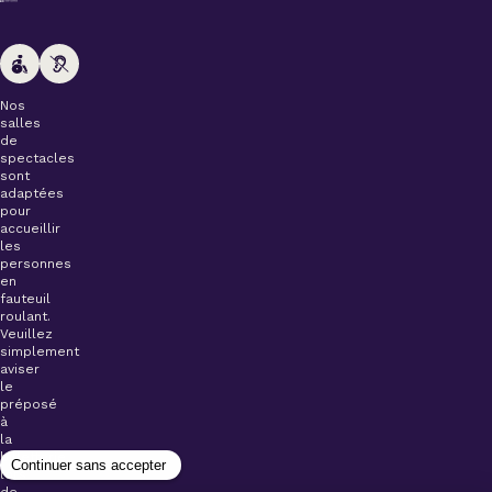
Nos
salles
de
spectacles
sont
adaptées
pour
accueillir
les
personnes
en
fauteuil
roulant.
Veuillez
simplement
aviser
le
préposé
à
la
billetterie
lors
de