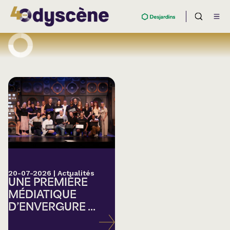
20-07-2026
|
Actualités
UNE PREMIÈRE
MÉDIATIQUE
D’ENVERGURE ...