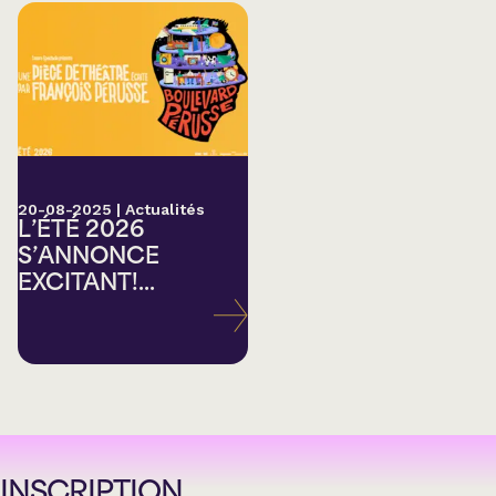
20-08-2025
|
Actualités
L’ÉTÉ 2026
S’ANNONCE
EXCITANT!...
INSCRIPTION