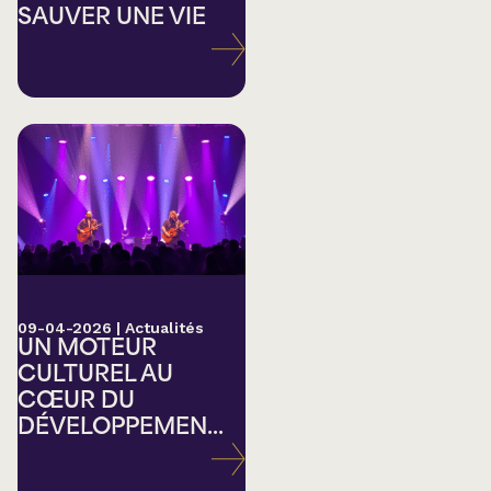
SAUVER UNE VIE
09-04-2026
|
Actualités
UN MOTEUR
CULTUREL AU
CŒUR DU
DÉVELOPPEMEN...