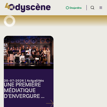
20-07-2026
|
Actualités
UNE PREMIÈRE
MÉDIATIQUE
D’ENVERGURE ...