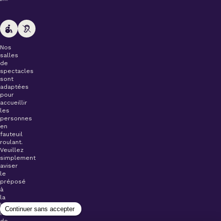
Nos
salles
de
spectacles
sont
adaptées
pour
accueillir
les
personnes
en
fauteuil
roulant.
Veuillez
simplement
aviser
le
préposé
à
la
billetterie
lors
de