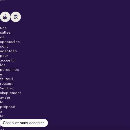
Nos
salles
de
spectacles
sont
adaptées
pour
accueillir
les
personnes
en
fauteuil
roulant.
Veuillez
simplement
aviser
le
préposé
à
la
billetterie
lors
de