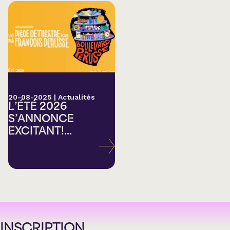
20-08-2025
|
Actualités
L’ÉTÉ 2026
S’ANNONCE
EXCITANT!...
INSCRIPTION