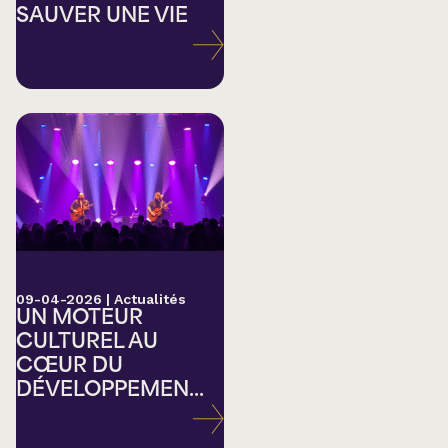
SAUVER UNE VIE
09-04-2026
|
Actualités
UN MOTEUR
CULTUREL AU
CŒUR DU
DÉVELOPPEMEN...