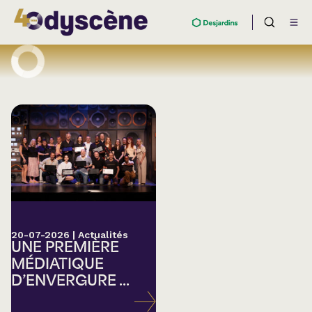
20-07-2026
|
Actualités
UNE PREMIÈRE
MÉDIATIQUE
D’ENVERGURE ...