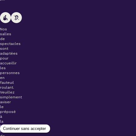
Nos
salles
de
spectacles
sont
adaptées
pour
accueillir
les
personnes
en
fauteuil
roulant.
Veuillez
simplement
aviser
le
préposé
à
la
billetterie
lors
de