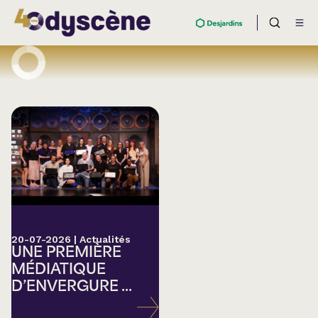
20-07-2026
|
Actualités
UNE PREMIÈRE
MÉDIATIQUE
D’ENVERGURE ...