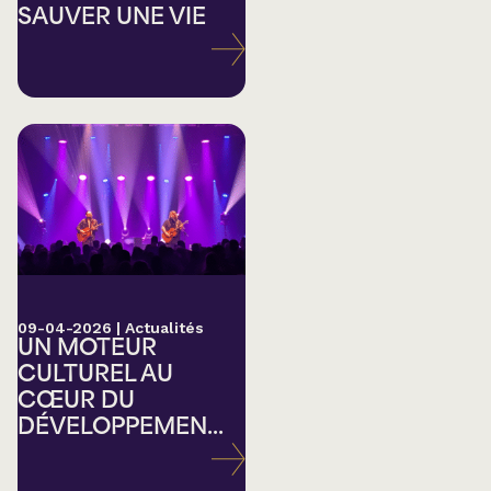
SAUVER UNE VIE
09-04-2026
|
Actualités
UN MOTEUR
CULTUREL AU
CŒUR DU
DÉVELOPPEMEN...