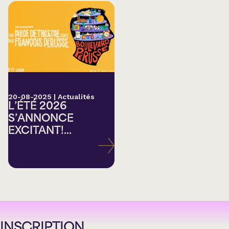
20-08-2025
|
Actualités
L’ÉTÉ 2026
S’ANNONCE
EXCITANT!...
INSCRIPTION