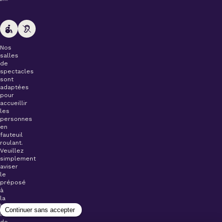
Nos
salles
de
spectacles
sont
adaptées
pour
accueillir
les
personnes
en
fauteuil
roulant.
Veuillez
simplement
aviser
le
préposé
à
la
billetterie
lors
de