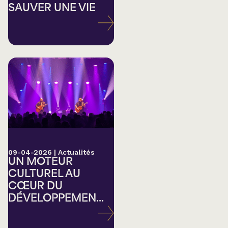
SAUVER UNE VIE
09-04-2026
|
Actualités
UN MOTEUR
CULTUREL AU
CŒUR DU
DÉVELOPPEMEN...