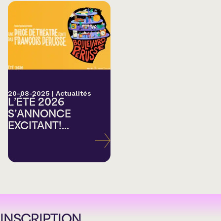
20-08-2025
|
Actualités
L’ÉTÉ 2026
S’ANNONCE
EXCITANT!...
INSCRIPTION