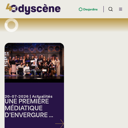
20-07-2026
|
Actualités
UNE PREMIÈRE
MÉDIATIQUE
D’ENVERGURE ...