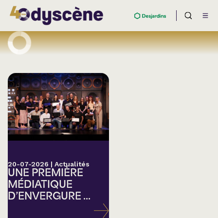
20-07-2026
|
Actualités
UNE PREMIÈRE
MÉDIATIQUE
D’ENVERGURE ...