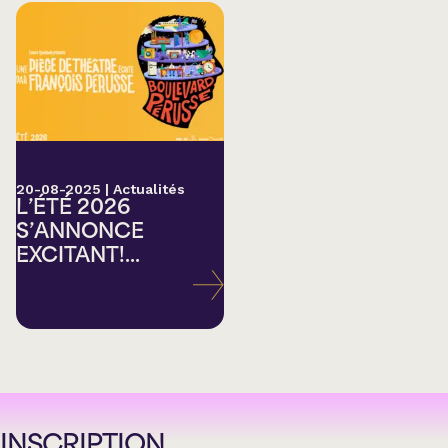
20-08-2025
|
Actualités
L’ÉTÉ 2026
S’ANNONCE
EXCITANT!...
INSCRIPTION