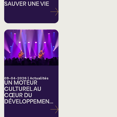
SAUVER UNE VIE
09-04-2026
|
Actualités
UN MOTEUR
CULTUREL AU
CŒUR DU
DÉVELOPPEMEN...