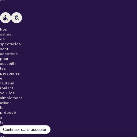
Nos
salles
de
spectacles
sont
adaptées
pour
accueillir
les
personnes
en
fauteuil
roulant.
Veuillez
simplement
aviser
le
préposé
à
la
billetterie
lors
de