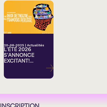
20-08-2025
|
Actualités
L’ÉTÉ 2026
S’ANNONCE
EXCITANT!...
INSCRIPTION