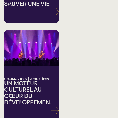
SAUVER UNE VIE
09-04-2026
|
Actualités
UN MOTEUR
CULTUREL AU
CŒUR DU
DÉVELOPPEMEN...