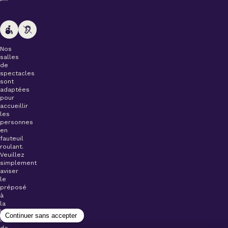
Nos
salles
de
spectacles
sont
adaptées
pour
accueillir
les
personnes
en
fauteuil
roulant.
Veuillez
simplement
aviser
le
préposé
à
la
billetterie
lors
de