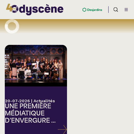
20-07-2026
|
Actualités
UNE PREMIÈRE
MÉDIATIQUE
D’ENVERGURE ...