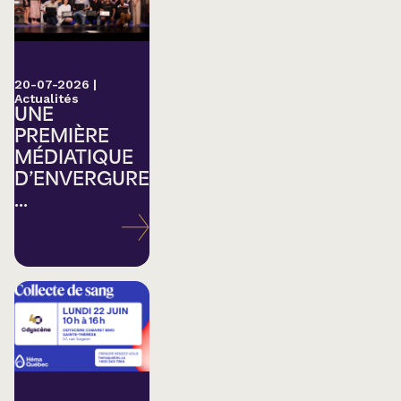
20-07-2026
|
Actualités
UNE
PREMIÈRE
MÉDIATIQUE
D’ENVERGURE
...