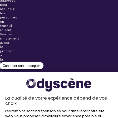
adaptées
pour
accueillir
les
personnes
en
fauteuil
roulant.
Veuillez
simplement
aviser
le
préposé
à
la
billetterie
lors
de
l’achat
de
votre
billet.
Stationnements
gratuits à
proximité de
nos salles